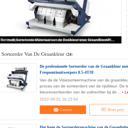
De professionele Sorteerder van de Graankleur met de Capaciteit van Hoge Frequentieuitwerpers 0.5-4T/H
 Sorteerder Van De Graankleur
(24)
De professionele Sorteerder van de Graankleur me
Frequentieuitwerpers 0.5-4T/H
Van de de Visiesorteermachine van de graankle
proces van de sorteerders van de rijstkleur: De 
kleurensorteerder van de vultrechter bij de ...
L
2022-09-01 16:23:54
Contact
Beste prijs
Het hoge de Sorteerdersmachine van de Gevoelighe