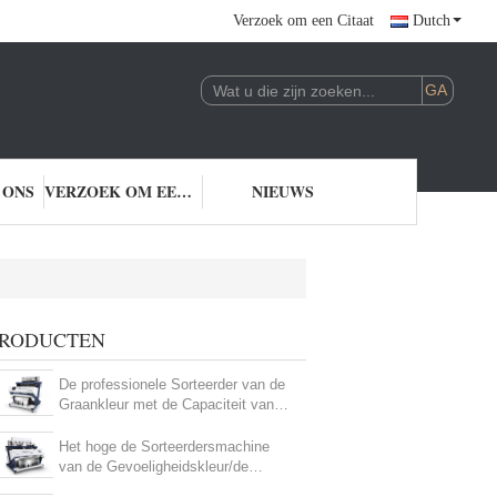
Verzoek om een Citaat
Dutch
 ONS
VERZOEK OM EEN CITAAT
NIEUWS
RODUCTEN
De professionele Sorteerder van de
Graankleur met de Capaciteit van
Hoge Frequentieuitwerpers 0.5-4T/H
Het hoge de Sorteerdersmachine
van de Gevoeligheidskleur/de
Machinecertificaat van Ce van de