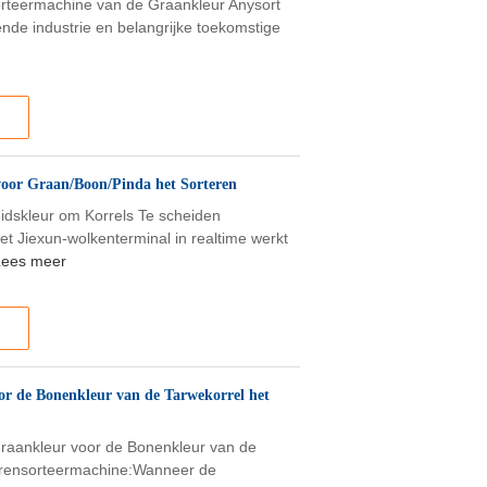
 Sorteermachine van de Graankleur Anysort
ende industrie en belangrijke toekomstige
voor Graan/Boon/Pinda het Sorteren
dskleur om Korrels Te scheiden
t Jiexun-wolkenterminal in realtime werkt
Lees meer
or de Bonenkleur van de Tarwekorrel het
raankleur voor de Bonenkleur van de
eurensorteermachine:Wanneer de