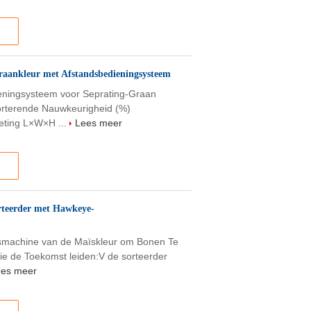
raankleur met Afstandsbedieningsysteem
eningsysteem voor Seprating-Graan
orterende Nauwkeurigheid (%)
eting L×W×H ...
Lees meer
rteerder met Hawkeye-
rsmachine van de Maïskleur om Bonen Te
die de Toekomst leiden:V de sorteerder
ees meer