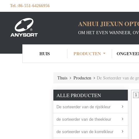
Tel.:
86-551-64266956
ANHUI JIEXUN OPT
OM HET EVEN WANNEER, OV
HUIS
PRODUCTEN
ONGEVEE
Thuis
Producten
De Sorteerder van de g
ALLE PRODUCTEN
1
De sorteerder van de rijstkleur
de sorteerder van de theekleur
de sorteerder van de korrelkleur