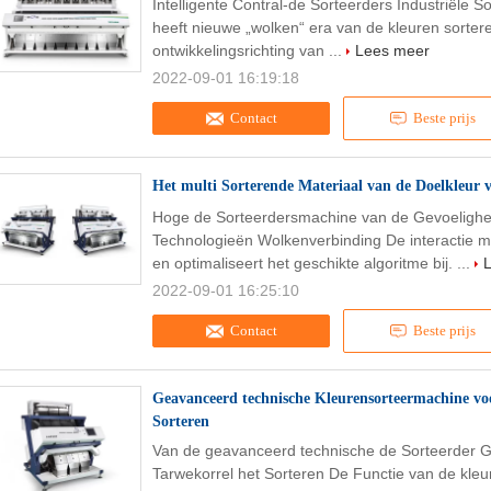
Intelligente Contral-de Sorteerders Industriële
heeft nieuwe „wolken“ era van de kleuren sorter
ontwikkelingsrichting van ...
Lees meer
2022-09-01 16:19:18
Contact
Beste prijs
Het multi Sorterende Materiaal van de Doelkleur 
Hoge de Sorteerdersmachine van de Gevoelighei
Technologieën Wolkenverbinding De interactie me
en optimaliseert het geschikte algoritme bij. ...
2022-09-01 16:25:10
Contact
Beste prijs
Geavanceerd technische Kleurensorteermachine vo
Sorteren
Van de geavanceerd technische de Sorteerder G
Tarwekorrel het Sorteren De Functie van de kl