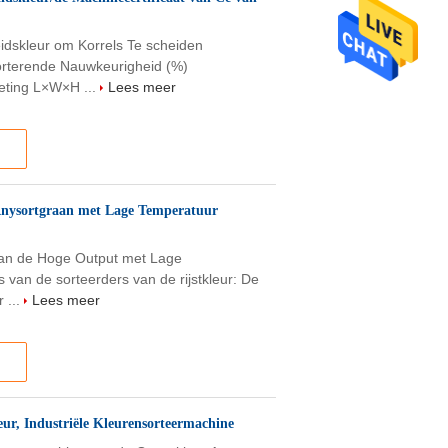
dskleur om Korrels Te scheiden
orterende Nauwkeurigheid (%)
eting L×W×H ...
Lees meer
 Anysortgraan met Lage Temperatuur
aan de Hoge Output met Lage
van de sorteerders van de rijstkleur: De
 ...
Lees meer
eur, Industriële Kleurensorteermachine