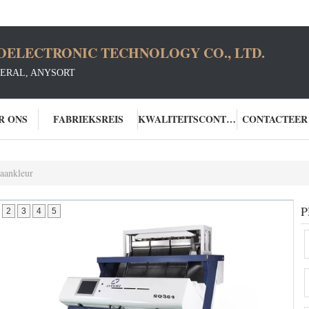
OELECTRONIC TECHNOLOGY CO., LTD.
ERAL, ANYSORT
R ONS
FABRIEKSREIS
KWALITEITSCONTROLE
CONTACTEER
raankleur
P
2
3
4
5