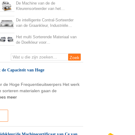
Kleurenseparator
De Machine van de de
Kleurensorteerder van het
Anysortgraan met Lage
Temperatuur LEIDENE Lichtbron
De intelligente Contral-Sorteerder
van de Graankleur, Industriële
Kleurensorteermachine
Het multi Sorterende Materiaal van
de Doelkleur voor
Graan/Boon/Pinda het Sorteren
t de Capaciteit van Hoge
ur de Hoge Frequentieuitwerpers Het werk
te sorteren materialen gaan de
ees meer
idskleur/de Machinecertificaat van Ce van