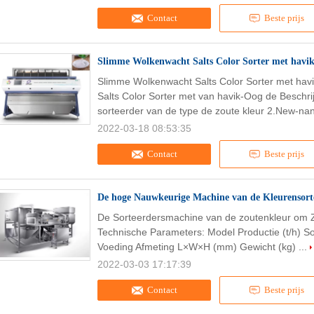
Contact
Beste prijs
Slimme Wolkenwacht Salts Color Sorter met hav
Slimme Wolkenwacht Salts Color Sorter met h
Salts Color Sorter met van havik-Oog de Beschr
sorteerder van de type de zoute kleur 2.New-nan
2022-03-18 08:53:35
Contact
Beste prijs
De hoge Nauwkeurige Machine van de Kleurensorte
De Sorteerdersmachine van de zoutenkleur om Z
Technische Parameters: Model Productie (t/h) 
Voeding Afmeting L×W×H (mm) Gewicht (kg) ...
2022-03-03 17:17:39
Contact
Beste prijs