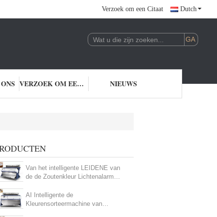
Verzoek om een Citaat
Dutch
 ONS
VERZOEK OM EEN CITAAT
NIEUWS
RODUCTEN
Van het intelligente LEIDENE van
de de Zoutenkleur Lichtenalarm
Consumptie van de de Sorteerders
de ultra Lage Lucht
AI Intelligente de
Kleurensorteermachine van
Klepzouten Geen Vereist Menselijk