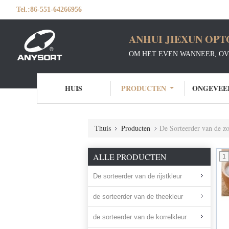
Tel.:
86-551-64266956
ANHUI JIEXUN OPT
OM HET EVEN WANNEER, OV
HUIS
PRODUCTEN
ONGEVEE
Thuis
Producten
De Sorteerder van de z
ALLE PRODUCTEN
1
De sorteerder van de rijstkleur
de sorteerder van de theekleur
de sorteerder van de korrelkleur