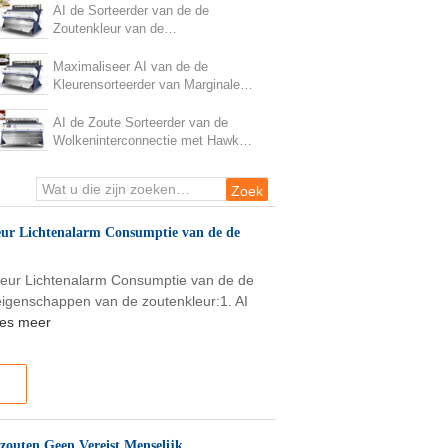
AI de Sorteerder van de de
Zoutenkleur van de
Wolkeninterconnectie met Hawk
Eye Recognition
Maximaliseer AI van de de
Kleurensorteerder van Marginale
Winstzouten Wolkeninterconnectie
AI de Zoute Sorteerder van de
Wolkeninterconnectie met Hawk
Eye Recognition
eur Lichtenalarm Consumptie van de de
leur Lichtenalarm Consumptie van de de
eigenschappen van de zoutenkleur:1. AI
es meer
pzouten Geen Vereist Menselijk