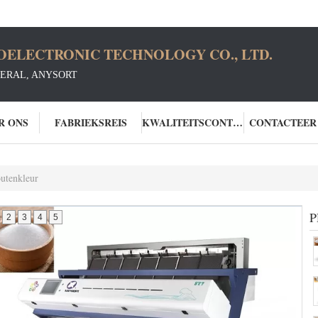
OELECTRONIC TECHNOLOGY CO., LTD.
ERAL, ANYSORT
R ONS
FABRIEKSREIS
KWALITEITSCONTROLE
CONTACTEER
outenkleur
P
2
3
4
5