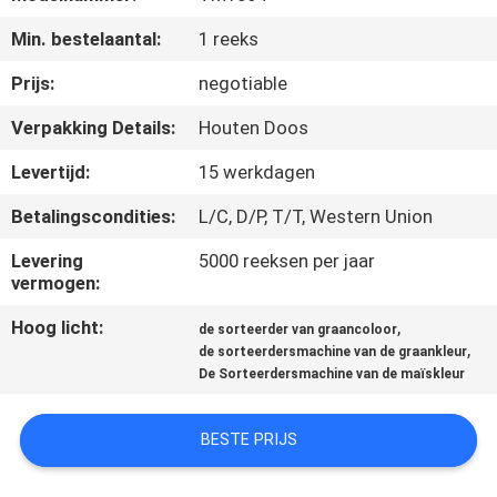
CONTACTEER
Min. bestelaantal:
1 reeks
ONS
Prijs:
negotiable
NIEUWS
Verpakking Details:
Houten Doos
Levertijd:
15 werkdagen
VERZOEK
Betalingscondities:
L/C, D/P, T/T, Western Union
OM
EEN
Levering
5000 reeksen per jaar
vermogen:
CITAAT
Hoog licht:
,
de sorteerder van graancoloor
,
de sorteerdersmachine van de graankleur
SITEMAP
De Sorteerdersmachine van de maïskleur
PRIVACY
BESTE PRIJS
POLICY