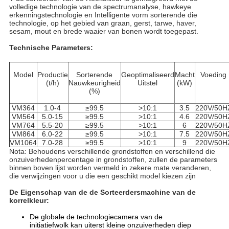
volledige technologie van
de
spectrumanalyse, hawkeye
erkenningstechnologie en Intelligente vorm sorterende die
technologie, op het gebied van
graan, gerst, tarwe, haver,
sesam, mout en brede waaier van bonen wordt
toegepast
.
Technische Parameters:
Model
Productie
Sorterende
Geoptimaliseerd
Macht
Voeding
(t/h)
Nauwkeurigheid
Uitstel
(kW)
(%)
VM364
1.0-4
≥99.5
>10:1
3.5
220V/50H
VM564
5.0-15
≥99.5
>10:1
4.6
220V/50H
VM764
5.5-20
≥99.5
>10:1
6
220V/50H
VM864
6.0-22
≥99.5
>10:1
7.5
220V/50H
VM1064
7.0-28
≥99.5
>10:1
9
220V/50H
Nota: Behoudens verschillende grondstoffen en verschillend die
onzuiverhedenpercentage in grondstoffen, zullen de parameters
binnen boven lijst worden vermeld in zekere mate veranderen,
die verwijzingen voor u die een geschikt model kiezen zijn
De Eigenschap van de de Sorteerdersmachine van de
korrelkleur:
De globale de technologiecamera van de
initiatiefwolk kan uiterst kleine onzuiverheden diep