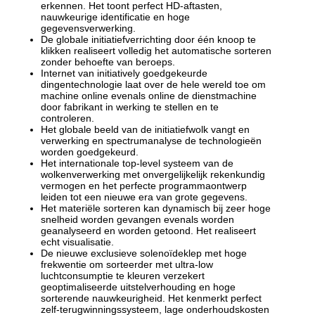
erkennen. Het toont perfect HD-aftasten,
nauwkeurige identificatie en hoge
gegevensverwerking.
De globale initiatiefverrichting door één knoop te
klikken realiseert volledig het automatische sorteren
zonder behoefte van beroeps.
Internet van initiatively goedgekeurde
dingentechnologie laat over de hele wereld toe om
machine online evenals online de dienstmachine
door fabrikant in werking te stellen en te
controleren.
Het globale beeld van de initiatiefwolk vangt en
verwerking en spectrumanalyse de technologieën
worden goedgekeurd.
Het internationale top-level systeem van de
wolkenverwerking met onvergelijkelijk rekenkundig
vermogen en het perfecte programmaontwerp
leiden tot een nieuwe era van grote gegevens.
Het materiële sorteren kan dynamisch bij zeer hoge
snelheid worden gevangen evenals worden
geanalyseerd en worden getoond. Het realiseert
echt visualisatie.
De nieuwe exclusieve solenoïdeklep met hoge
frekwentie om sorteerder met ultra-low
luchtconsumptie te kleuren verzekert
geoptimaliseerde uitstelverhouding en hoge
sorterende nauwkeurigheid. Het kenmerkt perfect
zelf-terugwinningssysteem, lage onderhoudskosten