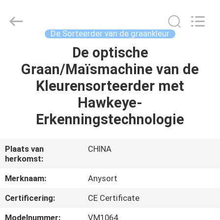
Anhui
Jiexun
Optoelectronic
Technology
Co.,
De Sorteerder van de graankleur
Ltd..
All
De optische
HUIS
Rights
Reserved.
Graan/Maïsmachine van de
PRODUCTEN
Kleurensorteerder met
Hawkeye-
ONGEVEER
Erkenningstechnologie
ONS
Plaats van
CHINA
herkomst:
FABRIEKSREIS
Merknaam:
Anysort
KWALITEITSCONTROLE
Certificering:
CE Certificate
Modelnummer:
VM1064