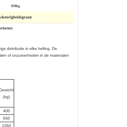
650kg
wkeurigheidsgraan
orteren
e distributie in elke helling. De
alen of onzuiverheden in de materialen
Gewicht
(kg)
400
650
1350