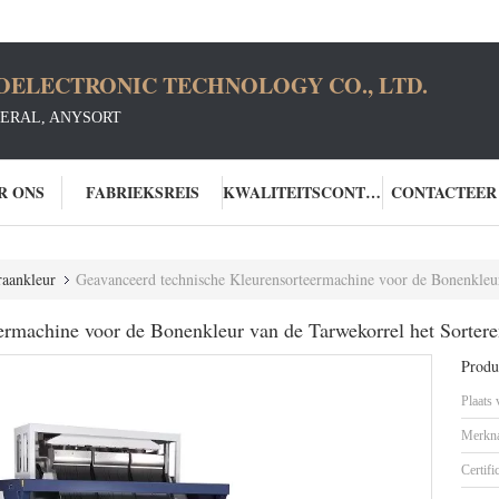
OELECTRONIC TECHNOLOGY CO., LTD.
ERAL, ANYSORT
R ONS
FABRIEKSREIS
KWALITEITSCONTROLE
CONTACTEER
raankleur
Geavanceerd technische Kleurensorteermachine voor de Bonenkleur
ermachine voor de Bonenkleur van de Tarwekorrel het Sorter
Produc
Plaats
Merkn
Certifi