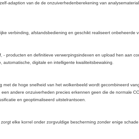
het zelf-adaption van de de onzuiverhedenberekening van analysemateri
jke verbinding, afstandsbediening en geschikt realiseert onbeheerde ve
f, - producten en definitieve verwerpingsindexen en upload hen aan co
e, automatische, digitale en intelligente kwaliteitsbewaking.
 met de hoge snelheid van het wolkenbeeld wordt gecombineerd vang
il en een andere onzuiverheden precies erkennen geen die de normale 
ificatie en geoptimaliseerd uitstelrantsoen.
 zorgt elke korrel onder zorgvuldige bescherming zonder enige schade