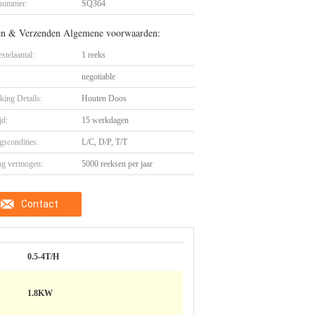
nummer:
SQ364
en & Verzenden Algemene voorwaarden:
stelaantal:
1 reeks
negotiable
king Details:
Houten Doos
jd:
15 werkdagen
gscondities:
L/C, D/P, T/T
ng vermogen:
5000 reeksen per jaar
Contact
0.5-4T/H
1.8KW