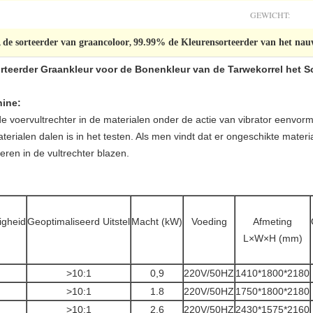
GEWICHT:
de sorteerder van graancoloor
99.99% de Kleurensorteerder van het nau
,
,
teerder Graankleur voor de Bonenkleur van de Tarwekorrel het S
hine:
 voervultrechter in de materialen onder de actie van vibrator eenvormig
rialen dalen is in het testen. Als men vindt dat er ongeschikte materi
eren in de vultrechter blazen.
igheid
Geoptimaliseerd Uitstel
Macht (kW)
Voeding
Afmeting
L×W×H (mm)
>10:1
0,9
220V/50HZ
1410*1800*2180
>10:1
1.8
220V/50HZ
1750*1800*2180
>10:1
2.6
220V/50HZ
2430*1575*2160