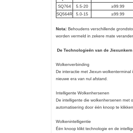
SQ764
5.5-20
≥99.99
SQ564R
5.0-15
≥99.99
Nota:
Behoudens verschillende grondstof
worden vermeld in zekere mate veranderen
De Technologieën van de Jiexunkern
Wolkenverbinding
De interactie met Jiexun-wolkenterminal i
nieuwe era van nul afstand.
Intelligente Wolkenhersenen
De intelligente die wolkenhersenen met o
automatisering door één knoop te klikken
Wolkenintelligentie
Één knoop klikt technologie en de intell