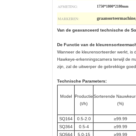
AFMETING:
1750*1800*2180mm
MARKEREN:
graansorteermachine
Van de geavanceerd technische de Sor
De Functie van de kleurensorteermac
Wanneer de kleurensorteerder werkt, is de
Hawkeye-erkenningscamera terwijl de mate
zijn, zal de uitwerper de gebrekkige goed
Technische Parameters:
Model
Productie
Sorterende Nauwkeur
(t/h)
(%)
SQ164
0.5-2.0
≥99.99
SQ364
0.5-4
≥99.99
SQ564
5.0-15
≥99.99