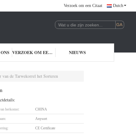
Verzoek om een Citaat
Dutch
 ONS
VERZOEK OM EEN CITAAT
NIEUWS
 van de Tarwekorrel het Sorteren
en
tdetails:
 van herkomst:
CHINA
aam:
Anysort
cering:
CE Certificate