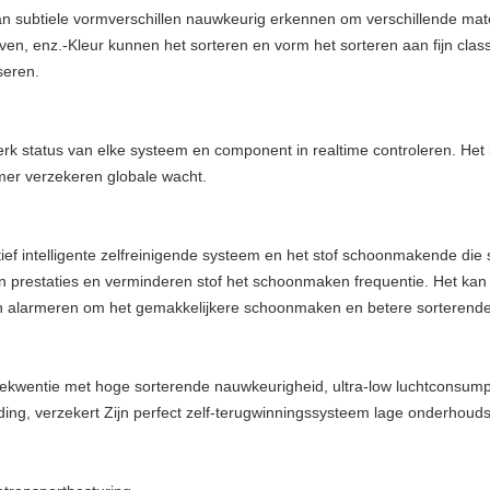
n subtiele vormverschillen nauwkeurig erkennen om verschillende mater
even, enz.-Kleur kunnen het sorteren en vorm het sorteren aan fijn clas
seren.
rk status van elke systeem en component in realtime controleren. Het 
er verzekeren globale wacht.
atief intelligente zelfreinigende systeem en het stof schoonmakende d
 prestaties en verminderen stof het schoonmaken frequentie. Het kan
en alarmeren om het gemakkelijkere schoonmaken en betere sorterende 
frekwentie met hoge sorterende nauwkeurigheid, ultra-low luchtconsum
uding, verzekert Zijn perfect zelf-terugwinningssysteem lage onderhou