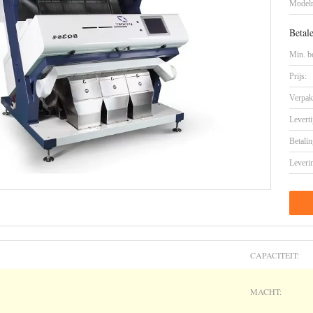
Model
Betal
Min. be
Prijs:
Verpak
Leverti
Betalin
Leveri
CAPACITEIT:
MACHT: