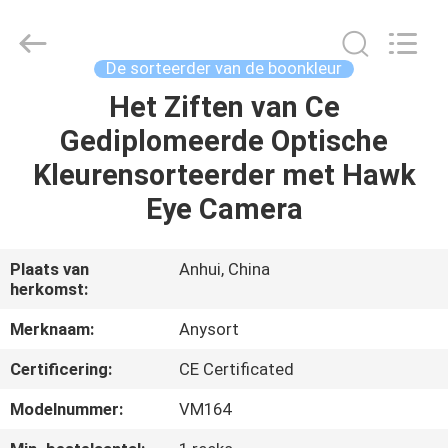
Anhui
Jiexun
Optoelectronic
Technology
Co.,
De sorteerder van de boonkleur
Ltd..
All
Het Ziften van Ce
HUIS
Rights
Reserved.
Gediplomeerde Optische
PRODUCTEN
Kleurensorteerder met Hawk
Eye Camera
ONGEVEER
ONS
Plaats van
Anhui, China
herkomst:
FABRIEKSREIS
Merknaam:
Anysort
Certificering:
CE Certificated
KWALITEITSCONTROLE
Modelnummer:
VM164