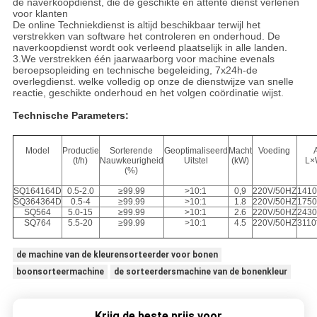
de naverkoopdienst, die de geschikte en attente dienst verlenen
voor klanten
De online Techniekdienst is altijd beschikbaar terwijl het
verstrekken van software het controleren en onderhoud. De
naverkoopdienst wordt ook verleend plaatselijk in alle landen.
3.We verstrekken één jaarwaarborg voor machine evenals
beroepsopleiding en technische begeleiding, 7x24h-de
overlegdienst. welke volledig op onze de dienstwijze van snelle
reactie, geschikte onderhoud en het volgen coördinatie wijst.
Technische Parameters:
Model
Productie
Sorterende
Geoptimaliseerd
Macht
Voeding
(t/h)
Nauwkeurigheid
Uitstel
(kW)
L×
(%)
SQ164164D
0.5-2.0
≥99.99
>10:1
0,9
220V/50HZ
1410
SQ364364D
0.5-4
≥99.99
>10:1
1.8
220V/50HZ
1750
SQ564
5.0-15
≥99.99
>10:1
2.6
220V/50HZ
2430
SQ764
5.5-20
≥99.99
>10:1
4.5
220V/50HZ
3110
de machine van de kleurensorteerder voor bonen
boonsorteermachine
de sorteerdersmachine van de bonenkleur
Krijg de beste prijs voor