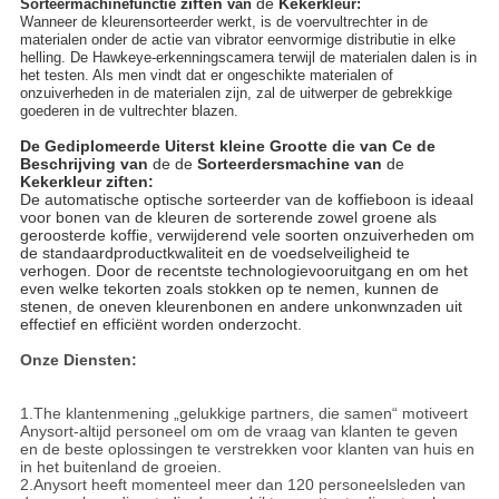
ziften
de
Keker
Sorteermachinefunctie
van
kleur
:
Wanneer de kleurensorteerder werkt, is de voervultrechter in de
materialen onder de actie van vibrator eenvormige distributie in elke
helling. De Hawkeye-erkenningscamera terwijl de materialen dalen is in
het testen. Als men vindt dat er ongeschikte materialen of
onzuiverheden in de materialen zijn, zal de uitwerper de gebrekkige
goederen in de vultrechter blazen.
De Gediplomeerde Uiterst kleine Grootte die van Ce de
Beschrijving van
de de
Sorteerdersmachine van
de
Kekerkleur ziften:
De automatische optische sorteerder van de koffieboon is ideaal
voor bonen van de kleuren de sorterende zowel groene als
geroosterde koffie, verwijderend vele soorten onzuiverheden om
de standaardproductkwaliteit en de voedselveiligheid te
verhogen. Door de recentste technologievooruitgang en om het
even welke tekorten zoals stokken op te nemen, kunnen de
stenen, de oneven kleurenbonen en andere unkonwnzaden uit
effectief en efficiënt worden onderzocht.
Onze Diensten:
1.The klantenmening „gelukkige partners, die samen“ motiveert
Anysort-altijd personeel om om de vraag van klanten te geven
en de beste oplossingen te verstrekken voor klanten van huis en
in het buitenland de groeien.
2.Anysort heeft momenteel meer dan 120 personeelsleden van