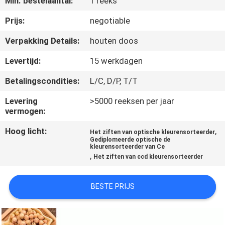
Min. bestelaantal:
1 reeks
CONTACTEER
ONS
Prijs:
negotiable
Verpakking Details:
houten doos
NIEUWS
Levertijd:
15 werkdagen
Betalingscondities:
L/C, D/P, T/T
VERZOEK
OM
Levering
>5000 reeksen per jaar
vermogen:
EEN
Hoog licht:
,
Het ziften van optische kleurensorteerder
CITAAT
Gediplomeerde optische de
kleurensorteerder van Ce
,
Het ziften van ccd kleurensorteerder
SITEMAP
BESTE PRIJS
PRIVACY
POLICY