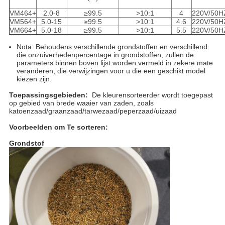
VM464+
2.0-8
≥99.5
>10:1
4
220V/50H
VM564+
5.0-15
≥99.5
>10:1
4.6
220V/50H
VM664+
5.0-18
≥99.5
>10:1
5.5
220V/50H
Nota: Behoudens verschillende grondstoffen en verschillend
die onzuiverhedenpercentage in grondstoffen, zullen de
parameters binnen boven lijst worden vermeld in zekere mate
veranderen, die verwijzingen voor u die een geschikt model
kiezen zijn.
Toepassingsgebieden:
De kleurensorteerder wordt toegepast
op gebied van brede waaier van zaden, zoals
katoenzaad/graanzaad/tarwezaad/peperzaad/uizaad
Voorbeelden om Te sorteren:
Grondstof