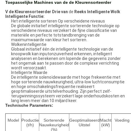
Toepasselijke Machines van de de Kleurensorteerder
V de Kleurensorteerder Drie van
de
Reeks Intelligente Wolk
Intelligente Functie:
Het intelligente sorteren Op verscheidene niveaus
De globale initiatief intelligente sorterende technologie op
verscheidene niveaus verzekert de fijne classificatie van
materiële en perfecte totstandbrenging van de
maximumwaarde van kleur het sorteren.
Wolkenintelligentie
Globaal initiatief één de intelligente technologie van de
knoopwolk kan inputonzuiverheid erkennen, intelligent
analyseren en berekenen om lopende die gegevens zonder
het ongemak aan te passen door de complexe verrichting
wordt veroorzaakt.
Intelligente Waarde
De intelligente solenoïdewaarde met hoge frekwentie met
hoge sorterende nauwkeurigheid, ultra-low luchtconsumptie
en hoge omschakelingsfrequentie realiseert
geoptimaliseerde uitstelverhouding. Zijn perfect zelf-
terugwinningssysteem verzekert lage onderhoudskosten en
lang leven meer dan 10 miljard keer.
Technische Parameters:
Model
Productie
Sorterende
Geoptimaliseerd
Macht
Voeding
(t/h)
Nauwkeurigheid
Uitstel
(kW)
(%)