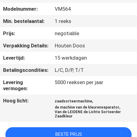
CONTACTEER
Modelnummer:
VM564
ONS
Min. bestelaantal:
1 reeks
NIEUWS
Prijs:
negotiable
Verpakking Details:
Houten Doos
VERZOEK
Levertijd:
15 werkdagen
OM
Betalingscondities:
L/C, D/P, T/T
EEN
CITAAT
Levering
5000 reeksen per jaar
vermogen:
Hoog licht:
,
SITEMAP
zaadsorteermachine
,
de machine van de kleurenseparator
Van de LEIDENE de Lichte Sorteerder
Zaadkleur
PRIVACY
POLICY
BESTE PRIJS