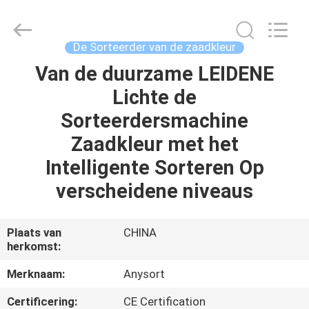
Anhui
Jiexun
Optoelectronic
Technology
Co.,
De Sorteerder van de zaadkleur
Ltd..
All
Van de duurzame LEIDENE
HUIS
Rights
Reserved.
Lichte de
PRODUCTEN
Sorteerdersmachine
Zaadkleur met het
ONGEVEER
Intelligente Sorteren Op
ONS
verscheidene niveaus
FABRIEKSREIS
Plaats van
CHINA
herkomst:
KWALITEITSCONTROLE
Merknaam:
Anysort
Certificering:
CE Certification