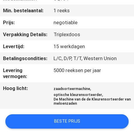
CONTACTEER
Min. bestelaantal:
1 reeks
ONS
Prijs:
negotiable
NIEUWS
Verpakking Details:
Triplexdoos
Levertijd:
15 werkdagen
VERZOEK
Betalingscondities:
L/C, D/P, T/T, Western Union
OM
EEN
Levering
5000 reeksen per jaar
vermogen:
CITAAT
Hoog licht:
,
zaadsorteermachine
,
optische kleurensorteerder
SITEMAP
De Machine van de de Kleurensorteerder van
meloenzaden
PRIVACY
BESTE PRIJS
POLICY