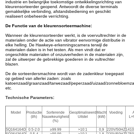
industrie en belangrijke toekomstige ontwikkelingsrichting van
kleurensorteerder geopend. Antwoordt de diverse terminals
gemakkelijke verbinding, afstandsbediening en geschikt
realiseert onbeheerde verrichting.
De Functie van de kleurensorteermachine:
Wanneer de kleurensorteerder werkt, is de voervultrechter in de
materialen onder de actie van vibrator eenvormige distributie in
elke helling. De Hawkeye-erkenningscamera terwijl de
materialen dalen is in het testen. Als men vindt dat er
ongeschikte materialen of onzuiverheden in de materialen zijn,
zal de uitwerper de gebrekkige goederen in de vultrechter
blazen.
De de sorteerdersmachine wordt van de zadenkleur toegepast
op gebied van allerlei zaden: zoals
katoenzaad/graanzaad/tarwezaad/peperzaad/uizaad/zonnebloemz
etc.
Technische Parameters:
Model
Productie
Sorterende
Geoptimaliseerd
Macht
Voeding
(t/h)
Nauwkeurigheid
Uitstel
(kW)
L×
(%)
SQ164164D
0.5-2.0
≥99.99
>10:1
0,9
220V/50HZ
1410