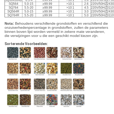
SQ364364D
0.5-4
≥99.99
>10:1
1.8
220V/50HZ
1750
SQ564
5.0-15
≥99.99
>10:1
2.6
220V/50HZ
2430
SQ764
5.5-20
≥99.99
>10:1
4.5
220V/50HZ
3110
SQ564R
5.0-15
≥99.99
>10:1
3.0
220V/50HZ
2430
SQ764R
5.5-20
≥99.99
>10:1
5.0
220V/50HZ
3110
Nota:
Behoudens verschillende grondstoffen en verschillend die
onzuiverhedenpercentage in grondstoffen, zullen de parameters
binnen boven lijst worden vermeld in zekere mate veranderen,
die verwijzingen voor u die een geschikt model kiezen zijn.
Sorterende Voorbeelden: