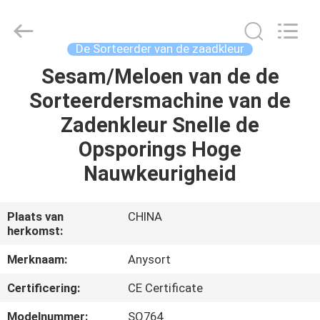
Anhui
Jiexun
Optoelectronic
Technology
Co.,
De Sorteerder van de zaadkleur
Ltd..
All
Sesam/Meloen van de de
HUIS
Rights
Reserved.
Sorteerdersmachine van de
PRODUCTEN
Zadenkleur Snelle de
Opsporings Hoge
ONGEVEER
Nauwkeurigheid
ONS
Plaats van
CHINA
herkomst:
FABRIEKSREIS
Merknaam:
Anysort
KWALITEITSCONTROLE
Certificering:
CE Certificate
Modelnummer:
SQ764